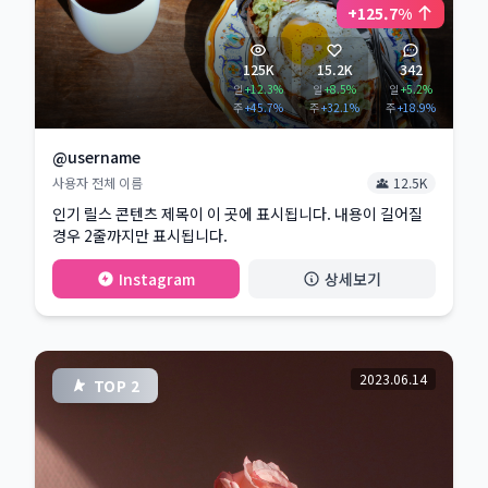
+125.7%
125K
15.2K
342
일
+12.3%
일
+8.5%
일
+5.2%
주
+45.7%
주
+32.1%
주
+18.9%
@username
사용자 전체 이름
12.5K
인기 릴스 콘텐츠 제목이 이 곳에 표시됩니다. 내용이 길어질
경우 2줄까지만 표시됩니다.
Instagram
상세보기
2023.06.14
TOP 2