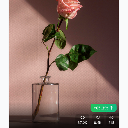
+85.2%
87.2K
8.4K
215