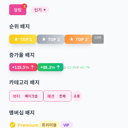
3
알림
인기
순위 배지
10위
TOP 1
TOP 2
TOP 3
증가율 배지
+125.5%
+85.2%
일
+12.3%
주
+45.7%
카테고리 배지
뷰티
패션
메이크업
전체
쇼핑
멤버십 배지
Premium
프리미엄
VIP