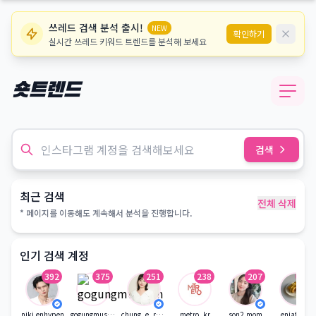
쓰레드 검색 분석 출시!
NEW
확인하기
실시간 쓰레드 키워드 트렌드를 분석해 보세요
숏트렌드
검색
최근 검색
전체 삭제
* 페이지를 이동해도 계속해서 분석을 진행합니다.
인기 검색 계정
392
375
251
238
207
184
niki.enhypen
gogungmuseum
chung_e_recipe
metro_kr
son2.mom
eniatable