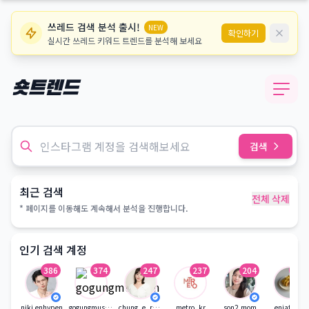
쓰레드 검색 분석 출시!
NEW
확인하기
실시간 쓰레드 키워드 트렌드를 분석해 보세요
숏트렌드
검색
최근 검색
전체 삭제
* 페이지를 이동해도 계속해서 분석을 진행합니다.
인기 검색 계정
386
374
247
237
204
181
niki.enhypen
gogungmuseum
chung_e_recipe
metro_kr
son2.mom
eniatable