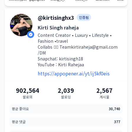
Kirti Singh raheja(@kirtisinghx3) 인스타그램 상세 프로필 분
@kirtisinghx3
인증됨
Kirti Singh raheja
Content Creator • Luxury • Lifestyle •
Fashion •travel
Collabs 👉🏻 Teamkirtiraheja@gmail.com
/DM
Snapchat: kirtisingh18
YouTube : Kirti Rahejaa
https://appopener.ai/yt/ij5kf0eis
kirtisinghx3 계정 요약 지표
902,564
2,039
2,567
팔로워
팔로잉
게시물
평균 좋아요
30,740
평균 댓글
377