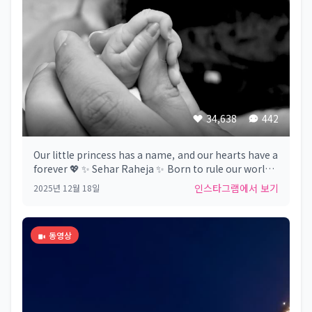
34,638
442
Our little princess has a name, and our hearts have a
forever 💖 ✨ Sehar Raheja ✨ Born to rule our world
29.11.2025 🧿❤️
인스타그램에서 보기
2025년 12월 18일
동영상