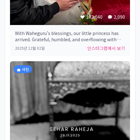
173,040
2,090
With Waheguru’s blessings, our little princess has
arrived. Grateful, humbled, and overflowing with
love. Family of three now. 🙏🏼✨💖
인스타그램에서 보기
2025년 12월 02일
사진