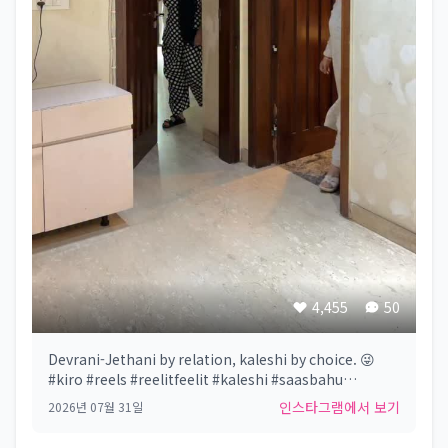
4,455
50
Devrani-Jethani by relation, kaleshi by choice. 😜
#kiro #reels #reelitfeelit #kaleshi #saasbahu
DevraniJethani KaleshiVibes FamilyGoals
인스타그램에서 보기
2026년 07월 31일
SisterInLaw DesiHumour NokJhok ChaosQueens
PartnerInCrime ReelItFeelIt TrendingReels