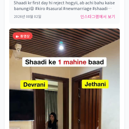
Shaadi kr first day hi reject hogyii, ab achi bahu kaise
banungi😝 #kiro #sasural #newmarriage #shaadi
#bahu
인스타그램에서 보기
2026년 08월 02일
동영상