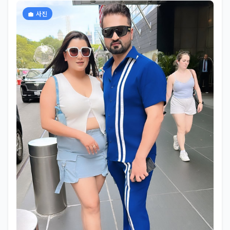
IndianReels InstaReels FunnyReels DramaQueens
사진
SavageVibes IconicDuo Unfiltered MastiMode
ViralReels ReelKaroFeelKaro