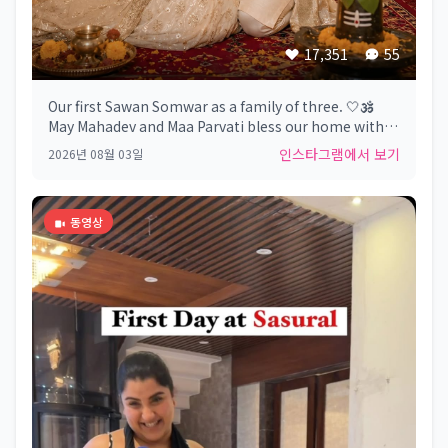
17,351
55
Our first Sawan Somwar as a family of three. 🤍🕉️
May Mahadev and Maa Parvati bless our home with
love, peace, strength, good health, and endless
인스타그램에서 보기
2026년 08월 03일
happiness. May our little girl always walk on the
path of kindness and devotion. Har Har Mahadev. 🔱
✨ #FirstSawanSomwar #HarHarMahadev
동영상
#OmNamahShivaya #BlessedFamily #Sawan2026