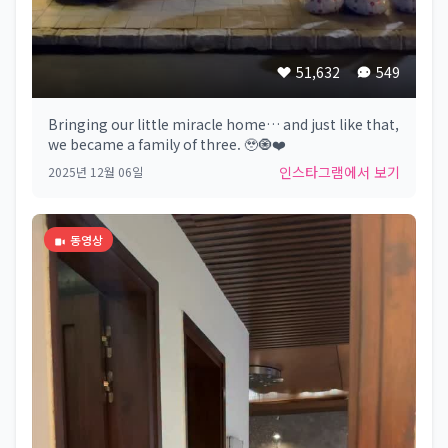
51,632
549
Bringing our little miracle home… and just like that,
we became a family of three. 🥹🧿❤️
인스타그램에서 보기
2025년 12월 06일
동영상