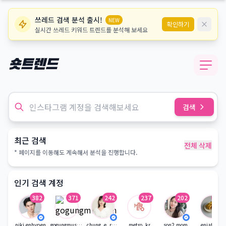
쓰레드 검색 분석 출시!
NEW
확인하기
실시간 쓰레드 키워드 트렌드를 분석해 보세요
숏트렌드
검색
최근 검색
전체 삭제
* 페이지를 이동해도 계속해서 분석을 진행합니다.
인기 검색 계정
382
371
242
237
202
179
niki.enhypen
gogungmuseum
chung_e_recipe
metro_kr
son2.mom
eniatable