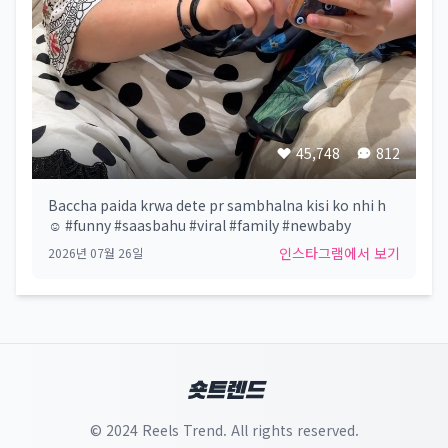
45,748
812
Baccha paida krwa dete pr sambhalna kisi ko nhi h
☺️ #funny #saasbahu #viral #family #newbaby
인스타그램에서 보기
2026년 07월 26일
숏트렌드
© 2024 Reels Trend. All rights reserved.