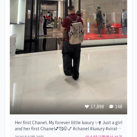
17,898
148
Her first Chanel. My forever little luxury ✨❣️ Just a girl
and her first Chanel💕🥰🤭💅 #chanel #luxury #viral
#newmom #couple
2026년 07월 30일