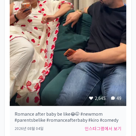
2,645
49
Romance after baby be like😂🤭 #newmom
#parentsbelike #romanceafterbaby #kiro #comedy
인스타그램에서 보기
2026년 08월 04일