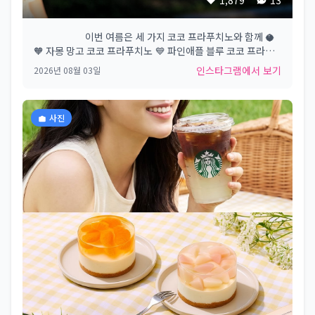
⠀⠀⠀⠀⠀⠀⠀ 이번 여름은​ 세 가지 코코 프라푸치노와 함께 🥥​
🧡 자몽 망고 코코 프라푸치노​ 💙 파인애플 블루 코코 프라푸
치노​ 💚 레드빈 말차 코코 프라푸치노​ ​ #Starbucks
인스타그램에서 보기
2026년 08월 03일
#Starbuckskorea #스타벅스​
사진