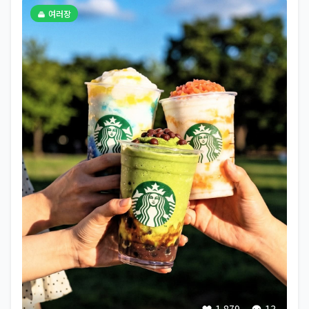
여러장
1,879
13