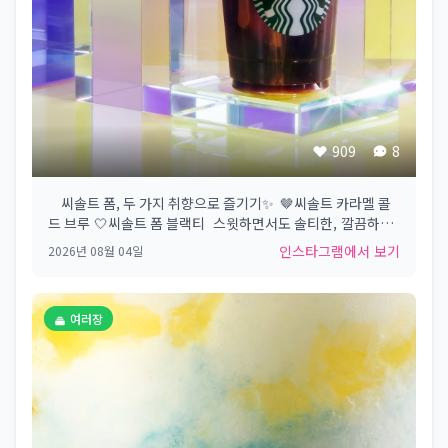
909
8
⠀ 씨솔트 폼, 두 가지 취향으로 즐기기✨​ ​ 🤎씨솔트 카라멜 콜
드 브루​ 🤍씨솔트 폼 블랙티​ ​ 스윗하면서도 솔티한,​ 깔끔하면
서도 부드러운!​ ​ 부드럽고 짭짤한 씨솔트 폼을 더해​ 각기 다른
인스타그램에서 보기
2026년 08월 04일
매력을 즐겨보세요​ ​ #Starbucks #StarbucksKorea #스타
벅스​
여러장