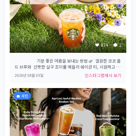
874
2
⠀⠀⠀⠀⠀⠀⠀ 기분 좋은 여름을 보내는 방법 🌿​ ​ 깔끔한 코코 콜
드 브루와 ​ 산뜻한 살구 조이풀 메들리 쉐이큰 티,​ 시원하고 상
큼하게 즐길 수 있는 과일 젤리 치즈 케이크까지 ​ ​
인스타그램에서 보기
2026년 08월 03일
#Starbucks #Starbuckskorea #스타벅스​
사진