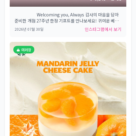
⠀⠀⠀⠀⠀⠀⠀ Welcoming you, Always 감사의 마음을 담아
준비한 개점 27주년 한정 기프트를 만나보세요! 귀여운 베어
리스타가 키링이 되어 찾아왔어요! 🐻🩷 한 손에 쏙 들어오는
인스타그램에서 보기
2026년 07월 30일
베어리스타 미니어처 키링을 소개합니다. 베어리스타의 사랑
스러운 매력을 담은 미니어처 디자인에, 가볍고 튼튼한 트라이
탄 소재를 사용해 데일리 아이템으로 부담 없이 함께할 수 있
여러장
어요. 🩷 사랑스러운 베이비 핑크 컬러로 포인트를 더해주는
핑크 베어리스타 미니어처 키링 💚 스타벅스 시그니처 그린의
매력을 담은 그린 베어리스타 미니어처 키링 베어리스타를 좋
아하는 버디라면 놓칠 수 없는 소장 아이템! 가방이나 파우치
에 가볍게 달아 나만의 포인트를 더하고, 일상 곳곳에서 베어
리스타와 함께해 보세요. ✅ 제조 음료 1잔 구매 시, 베어리스
타 미니어처 키링 1개를 5,000원에 구매할 수 있습니다. (핑
크, 그린 중 택 1) ✅ 8월 3일부터 준비 수량 소진 시까지 판매
되며, 매장 직접 주문(POS) 시에만 참여 가능합니다. (사이렌
오더, DT 존, 딜리버스 및 외부 채널 주문 시 구매 불가)
#Starbucks #StarbucksKorea #스타벅스