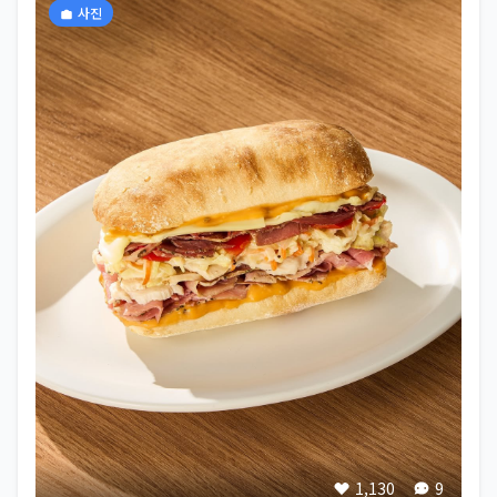
사진
1,130
9