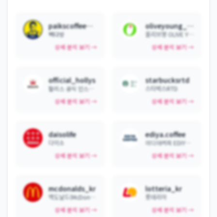
paikscoffee_official
oliveyoung_official
빽다방
올리브영 OLIVE YOUNG
상세 분석 보기 →
상세 분석 보기 →
official_hollys
starbucksrtd
할리스 공식 인스타그램
스타벅스RTD
상세 분석 보기 →
상세 분석 보기 →
daisolife
ediya.coffee
다이소
이디야커피 EDIYA COFFEE
상세 분석 보기 →
상세 분석 보기 →
mcdonalds_kr
lotteria_kr
맥도날드(McDonald's)
롯데리아
상세 분석 보기 →
상세 분석 보기 →