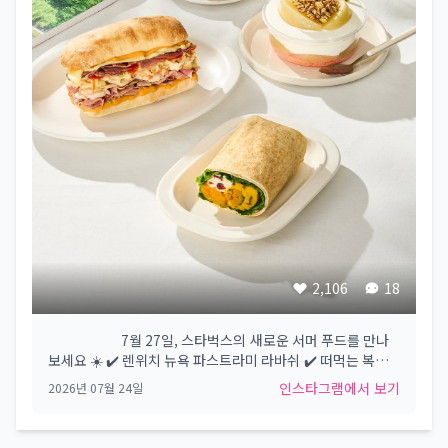
2,106
18
⠀⠀⠀⠀⠀⠀⠀ 7월 27일, 스타벅스의 새로운 서머 푸드를 만나
보세요​ ☀️ ✔️ 렌위치 뉴욕 파스트라미 라바쉬​ ✔️ 떠먹는 복숭아
생크림 케이크​ ✔️ 단호박 리코타 샐러드 라바쉬 랩​ ✔️ 쿠키 치
인스타그램에서 보기
2026년 07월 24일
즈 케이크 ​ #Starbucks #Starbuckskorea​ #스타벅스