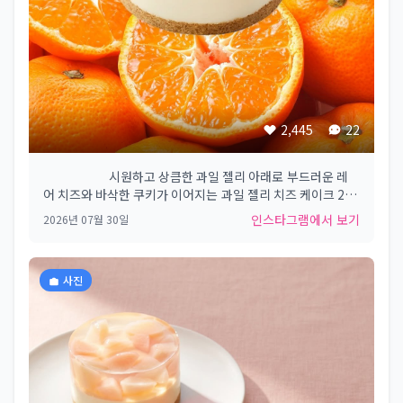
2,445
22
⠀⠀⠀⠀⠀⠀⠀ 시원하고 상큼한 과일 젤리 아래로​ 부드러운 레
어 치즈와 바삭한 쿠키가 이어지는​ 과일 젤리 치즈 케이크 2종
🍊 귤 젤리 치즈 케이크​ 🍑 복숭아 젤리 치즈 케이크​ 지금 스타
인스타그램에서 보기
2026년 07월 30일
벅스에서 달콤한 여름 디저트를 만나보세요!​ ​ #Starbucks
#Starbuckskorea #스타벅스​
사진