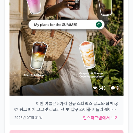
648
7
⠀⠀⠀⠀⠀⠀⠀ 이번 여름은​ 5가지 신규 스타벅스 음료와 함께 🌿​
🩷 핑크 피치 코코넛 리프레셔​ 🧡 살구 조이풀 메들리 쉐이큰
티​ 💚 레드빈 말차 코코 프라푸치노​ 🤎 코코 콜드 브루​ 💛 자몽
인스타그램에서 보기
2026년 07월 31일
망고 코코 프라푸치노​ #Starbucks #Starbuckskorea #스
타벅스​