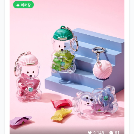
여러장
9,148
81