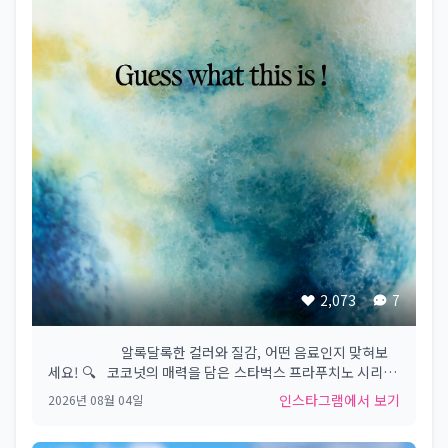
2,073
7
⠀⠀⠀⠀⠀⠀⠀ 알록달록한 컬러와 질감,​ 어떤 음료인지 맞혀보
세요! 🔍 ​ ​ 코코넛의 매력을 담은​ 스타벅스 프라푸치노 시리즈​
마지막 페이지에서 정답을 확인해 보세요! 💙🧡💚​ ​
인스타그램에서 보기
2026년 08월 04일
#Starbucks #Starbuckskorea #스타벅스​