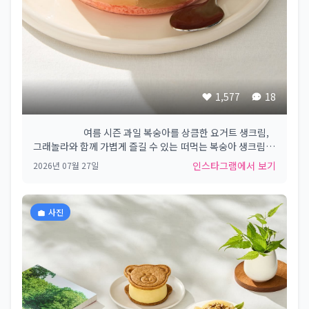
1,577
18
⠀⠀⠀⠀⠀⠀⠀ 여름 시즌 과일 복숭아를 상큼한 요거트 생크림,
그래놀라와 함께 가볍게 즐길 수 있는​ 떠먹는 복숭아 생크림
케이크​ 🍑 스타벅스에서 만나보세요​ 💕 #Starbucks
인스타그램에서 보기
2026년 07월 27일
#Starbuckskorea​ #스타벅스​
사진