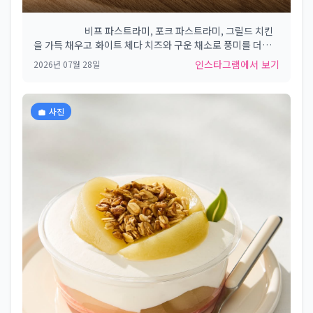
⠀⠀⠀⠀⠀⠀⠀ 비프 파스트라미, 포크 파스트라미, 그릴드 치킨
을 가득 채우고 화이트 체다 치즈와 구운 채소로 풍미를 더한
렌위치 뉴욕 파스트라미 라바쉬​ 🧀🍗 뉴욕에서 사랑받는 렌위
인스타그램에서 보기
2026년 07월 28일
치 특유의 정통 샌드위치 감각으로 해석한 뉴욕 델리의 정수를
​만나보세요​ 🥪 #Starbucks #Starbuckskorea​ #스타벅스​
사진