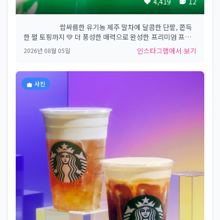
4,419
12
​⠀⠀⠀⠀⠀⠀⠀ 쌉싸름한 유기농 제주 말차에​ 달콤한 단팥, 쫀득
한 펄 토핑까지 💚​ 더 풍성한 매력으로 완성한​ 프리미엄 프라
푸치노,​ 레드빈 말차 코코 프라푸치노🫘​ 한 잔으로 시원하게
인스타그램에서 보기
2026년 08월 05일
즐기는​ 스타벅스의 여름 디저트🎶​ ​ #Starbucks
#StarbucksKorea #스타벅스
사진