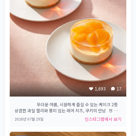
1,693
17
⠀⠀⠀⠀⠀⠀⠀ 무더운 여름, 시원하게 즐길 수 있는 케이크 2종
상큼한 과일 젤리와 풍미 있는 레어 치즈, 쿠키의 만남 🍑 복
숭아 젤리 치즈 케이크 🍊 귤 젤리 치즈 케이크 ✅ 귤 젤리 치
인스타그램에서 보기
2026년 07월 29일
즈 케이크, 복숭아 젤리 치즈 케이크는 7/30(목)부터 만나보실
수 있습니다 ✅ 2개 케이크 모두 스타벅스 전 매장에서 판매합
니다 #Starbucks #Starbuckskorea #스타벅스