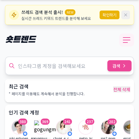
쓰레드 검색 분석 출시!
NEW
확인하기
실시간 쓰레드 키워드 트렌드를 분석해 보세요
숏트렌드
검색
최근 검색
전체 삭제
* 페이지를 이동해도 계속해서 분석을 진행합니다.
인기 검색 계정
380
369
241
237
202
179
niki.enhypen
gogungmuseum
chung_e_recipe
metro_kr
son2.mom
eniatable